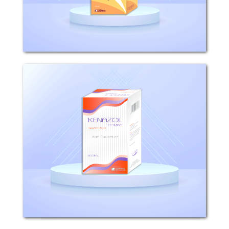
كينازول
التركيب : يحتوي كل100 غ كينازول شامبو على
2g كيتوكونازول، 10g صوديوم لوريل سلفات
الاستطباب : يمتلك كينازول شامبو...