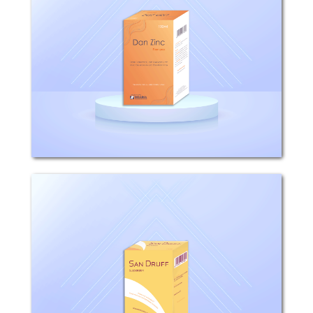
التركيب: كل 100مل شامبو تحتوي على 1غ
بيريثيون زنك. متى يستخدم دان زنك شامبو؟
يستخدم دان زنك موضعياً للسيطرة...
سان دروف
التركيب: كل 100مل غسول معلق تحتوي على
2.5غ سيلينيوم سولفايد. آلية التأثير: يتمتع
سان دروف بتأثير مثبط لنمو الخلايا...