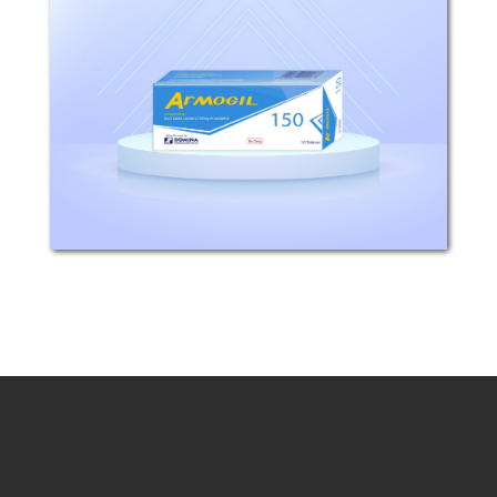
​ ​ التركيب: كل قرص يحتوي على 150ملغ
أرمودافينيل. التأثيرات الدوائية: إن الآلية
الدقيقة التي يعمل بها أرمودافينيل...