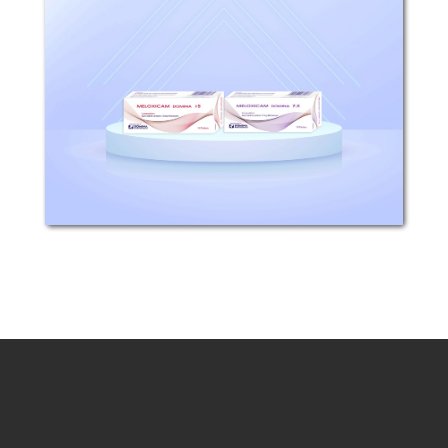
التركيب: كل قرص يحتوي على 7,5 أو 15ملغ
ميلوكسيكام. آلية التأثير: ميلوكسيكام له
خصائص مسكنة ومضادة للالتهاب وخافضة...