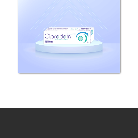
التركيب: كل 1غ يحتوي على 3.5ملغ
سيبروفلوكساسين هيدروكلورايد
مونوهيدرات مايعادل 3ملغ
سيبروفلوكساسين. الاستطبابات:
البالغين...