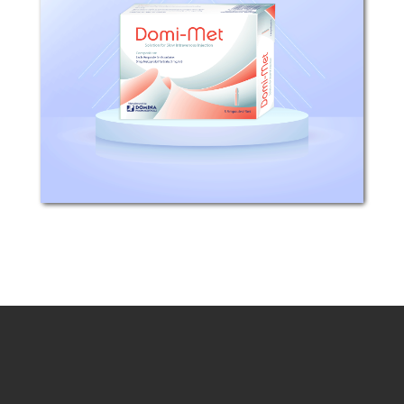
التركيب: كل أمبولة 5مل تحتوي على 5ملغ
ميتوبرولول طرطرات (1ملغ/مل) آلية التأثير:
إن الميتوبرولول هو مناهض تنافسي...