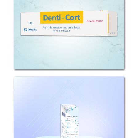
التركيب: يحتوي كل 100غ معجون فموي على
100ملغ تريامسينولون اسيتونيد. الاستطباب:
يحتوي دينتي – كورت على مشتق...
سينسي-ناز
التركيب : كل بخة تحتوي: 55 مكغ
تريامسينولون أسيتونيد التأثيرات الدوائية :
التريامسنولون أسيتونيد كورتيكوستيروئيد...