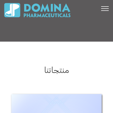
منتجاتنا
أليرجي-كروم