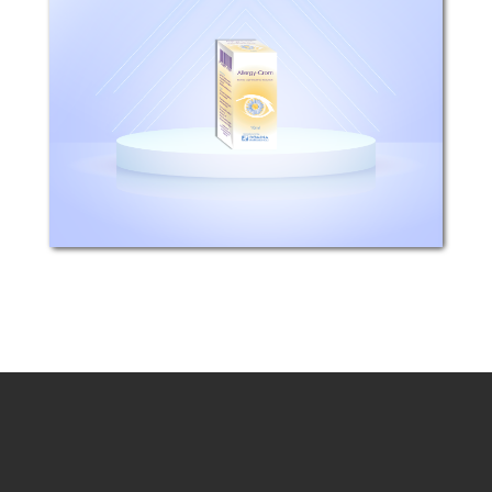
التركيب: كل 1مل يحوي 20 ملغ كروموغليكات
الصوديوم. المادة الحافظة: بنزالكونيوم
كلورايد. آلية التأثير: يعمل...