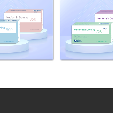
1000)
دومِنا
 قرص معدل التحرر تحتوي
التركيب: كل قرص ملبس
رمين هيدروكلورايد (أي
ميتفورمين دومِنا تحتوي 500 ملغ
يتفورمين أساس ).
ميتفورمين هيدروكلوريد أي مايعادل 390
كل قرص معدل...
مل