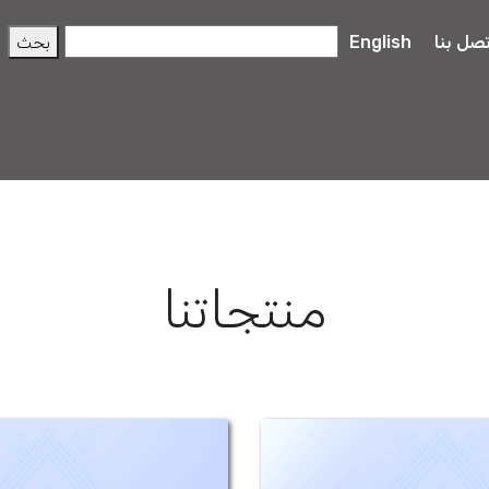
تصل بنا
English
منتجاتنا
(500-850) ميتفورمين