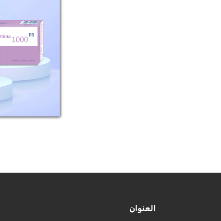
التركيب: كل
750 ملغ ميتفو
مايعادل 585 ملغ م
العنوان