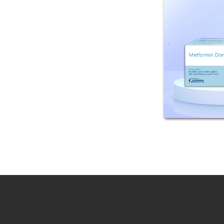
 بالفيلم
غ ميتفورمين...