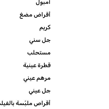
أمبول
أقراض مضغ
كريم
جل سني
مستحلب
قطرة عينية
مرهم عيني
جل عيني
أقراص ملبّسة بالفيل