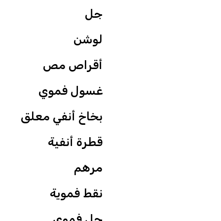
جل
لوشن
أقراص مص
غسول فموي
بخاخ أنفي معلق
قطرة أنفية
مرهم
نقط فموية
جل فموي