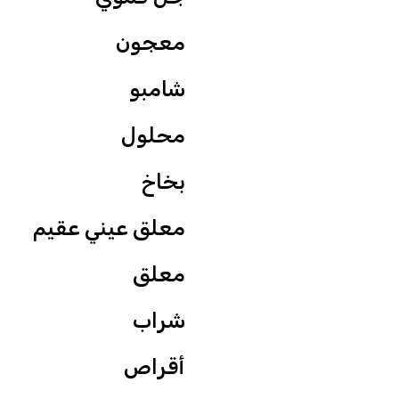
معجون
شامبو
محلول
بخاخ
معلق عيني عقيم
معلق
شراب
أقراص