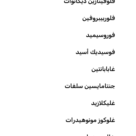
فلوفينازين ديكانوات
فلوربيبروفين
فوروسيميد
فوسيديك أسيد
غابابانتين
جنتامايسين سلفات
غليكلازيد
غلوكوز مونوهيدرات