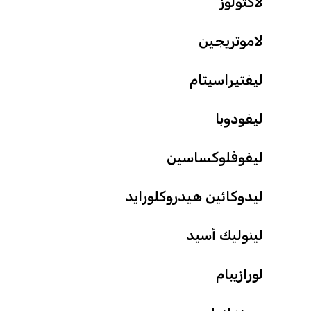
لاكتولوز
لاموتريجين
ليفتيراسيتام
ليفودوبا
ليفوفلوكساسين
ليدوكائين هيدروكلورايد
لينوليك أسيد
لورازيبام