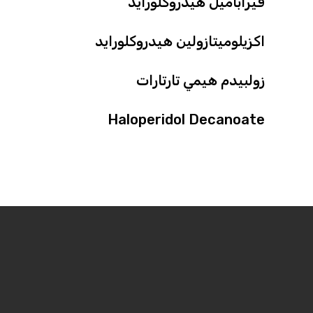
فيراباميل هيدروكلورايد
اكزيلوميتازولين هيدروكلورايد
زولبيدم هيمي تارتارات
Haloperidol Decanoate