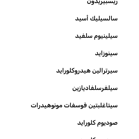
ريسبيريدون
سالسيليك أسيد
سيلينيوم سلفيد
سينوزايد
سيرترالين هيدروكلورايد
سيلفرسلفاديازين
سيتاغلبتين فوسفات مونوهيدرات
صوديوم كلورايد