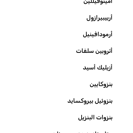
أمينوفيللين
أربيبيرازول
أرمودافينيل
أتروبين سلفات
أزيليك أسيد
بنزوكايين
بنزوئيل بيروكسايد
بنزوات البنزيل