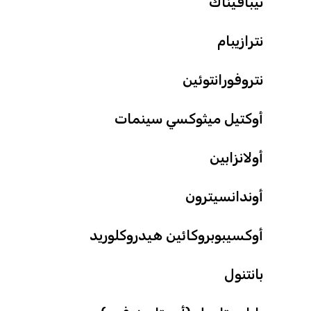
نيبافيناك
نترازيبام
نتروفورانتوئين
أوكتيل ميثوكسي سينمات
أولانزابين
أوندانسيترون
أوكسيبوبروكائين هيدروكلوريد
بانتنول