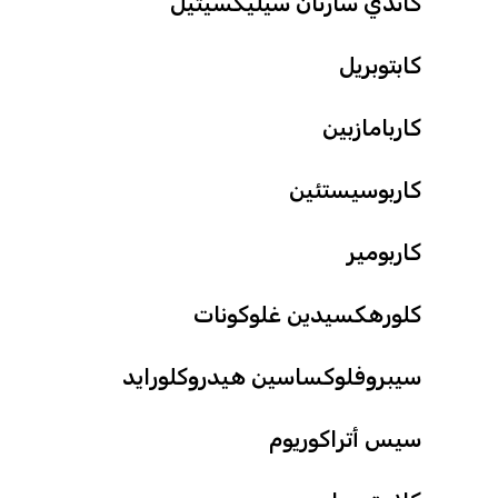
كاندي سارتان سيليكسيتيل
كابتوبريل
كاربامازبين
كاربوسيستئين
كاربومير
كلورهكسيدين غلوكونات
سيبروفلوكساسين هيدروكلورايد
سيس أتراكوريوم