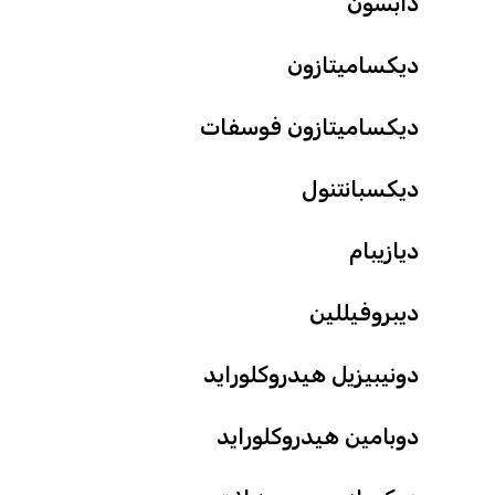
دابسون
ديكساميتازون
ديكساميتازون فوسفات
ديكسبانتنول
ديازيبام
ديبروفيللين
دونيبيزيل هيدروكلورايد
دوبامين هيدروكلورايد