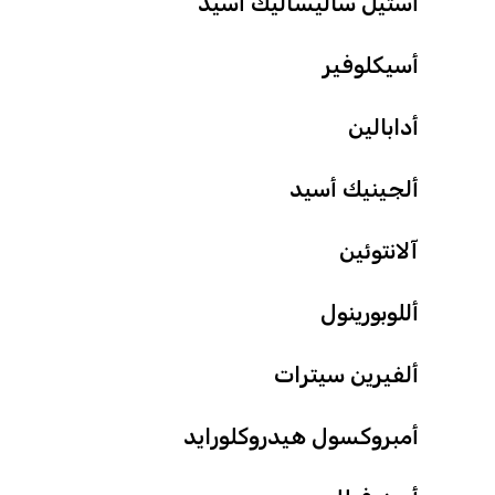
أستيل ساليساليك أسيد
أسيكلوفير
أدابالين
ألجينيك أسيد
آلانتوئين
أللوبورينول
ألفيرين سيترات
أمبروكسول هيدروكلورايد