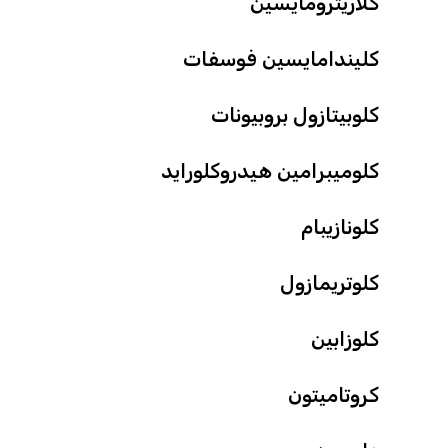
كلاريترومايسين
كليندامايسين فوسفات
كلوبيتازول بروبيونات
كلوميبرامين هيدروكلورايد
كلونازيبام
كلوتريمازول
كلوزابين
كروتاميتون