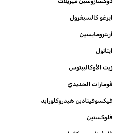
دوكسازوسين ميزيلات
ايرغو كالسيفرول
أريترومايسين
ايتانول
زيت الأوكاليبتوس
فومارات الحديدي
فيكسوفينادين هيدروكلورايد
فلوكستين