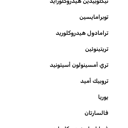
تيكلوبيدين هيدروكلورايد
توبرامايسين
ترامادول هيدروكلوريد
تريتينوئين
تري أمسينولون أسيتونيد
تروبيك أميد
يوريا
فالسارتان