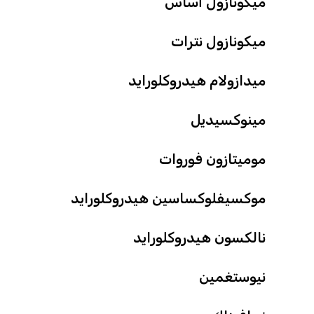
ميكونازول أساس
ميكونازول نترات
ميدازولام هيدروكلورايد
مينوكسيديل
موميتازون فوروات
موكسيفلوكساسين هيدروكلورايد
نالكسون هيدروكلورايد
نيوستغمين