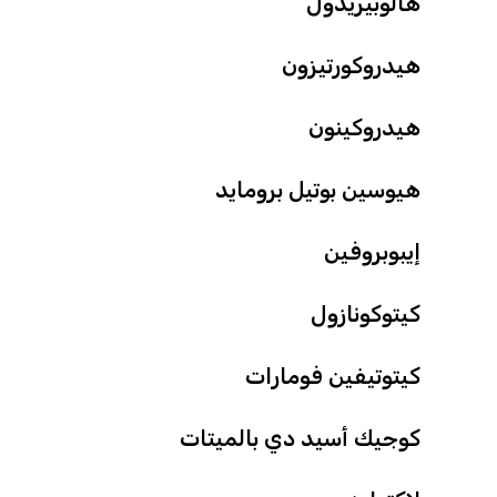
هالوبيريدول
هيدروكورتيزون
هيدروكينون
هيوسين بوتيل برومايد
إيبوبروفين
كيتوكونازول
كيتوتيفين فومارات
كوجيك أسيد دي بالميتات